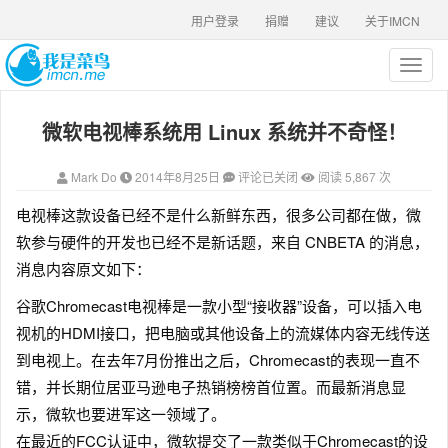
用户登录
捐赠
建议
关于IMCN
T
o
g
微软电视棒系统用 Linux 系统并不奇怪！
g
l
e
Mark Do
2014年8月25日
评论已关闭
阅读 5,867 次
n
a
电视棒这款设备已经不是什么新鲜东西，很多公司都在做，微
v
软参与硬件的开发也已经不是新话题，来自 CNBETA 的消息，
i
g
消息内容原文如下：
a
谷歌Chromecast电视棒是一款小型“接收器”设备，可以插入电
t
i
视机的HDMI接口，把电脑或其他设备上的流媒体内容无线传送
o
到电视上。在去年7月份推出之后，Chromecast的表现一直不
n
错，并长期位居亚马逊电子热销榜榜首位置。而最新消息显
示，微软也要进军这一领域了。
在最近的FCC认证中，微软提交了一款类似于Chromecast的设