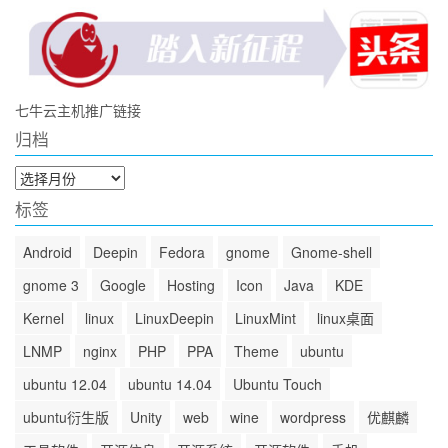
七牛云主机推广链接
归档
归
档
标签
Android
Deepin
Fedora
gnome
Gnome-shell
gnome 3
Google
Hosting
Icon
Java
KDE
Kernel
linux
LinuxDeepin
LinuxMint
linux桌面
LNMP
nginx
PHP
PPA
Theme
ubuntu
ubuntu 12.04
ubuntu 14.04
Ubuntu Touch
ubuntu衍生版
Unity
web
wine
wordpress
优麒麟