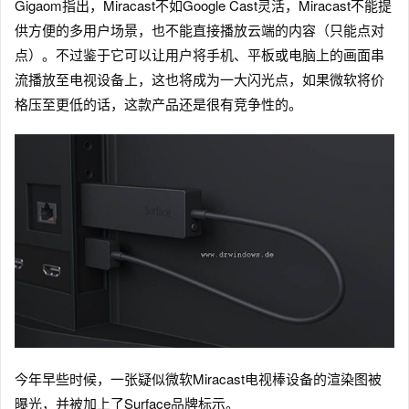
Gigaom指出，Miracast不如Google Cast灵活，Miracast不能提
供方便的多用户场景，也不能直接播放云端的内容（只能点对
点）。不过鉴于它可以让用户将手机、平板或电脑上的画面串
流播放至电视设备上，这也将成为一大闪光点，如果微软将价
格压至更低的话，这款产品还是很有竞争性的。
今年早些时候，一张疑似微软Miracast电视棒设备的渲染图被
曝光，并被加上了Surface品牌标示。