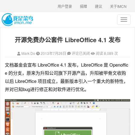
用户登录
捐赠
建议
关于IMCN
T
o
g
开源免费办公套件 LibreOffice 4.1 发布
g
l
e
Mark Do
2013年7月26日
评论已关闭
阅读 8,089 次
n
a
文档基金会宣布 LibreOffice 4.1 发布，LibreOffice 是 Openoffic
v
e 的分支，原来为升阳公司旗下开源产品，升阳被甲骨文收购
i
g
以后 LibreOffice 项目成立，最新版本引入一个重大的新特性，
a
并对已知bug进行修正和对软件进行优化。
t
i
o
n