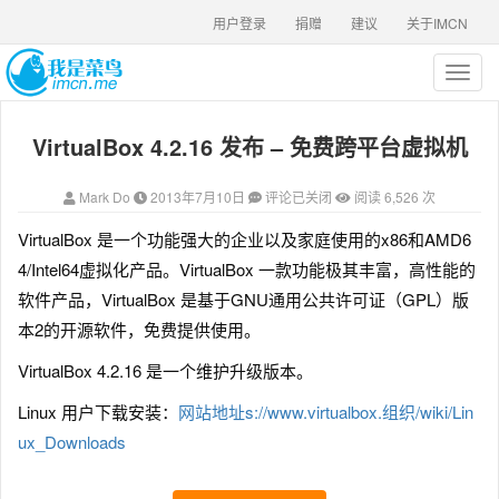
用户登录
捐赠
建议
关于IMCN
T
o
g
VirtualBox 4.2.16 发布 – 免费跨平台虚拟机
g
l
e
Mark Do
2013年7月10日
评论已关闭
阅读 6,526 次
n
a
VirtualBox 是一个功能强大的企业以及家庭使用的x86和AMD6
v
4/Intel64虚拟化产品。VirtualBox 一款功能极其丰富，高性能的
i
g
软件产品，VirtualBox 是基于GNU通用公共许可证（GPL）版
a
本2的开源软件，免费提供使用。
t
i
VirtualBox 4.2.16 是一个维护升级版本。
o
n
Linux 用户下载安装：
网站地址s://www.virtualbox.组织/wiki/Lin
ux_Downloads