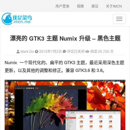
用户登录
捐赠
建议
关于IMCN
T
o
g
漂亮的 GTK3 主题 Numix 升级 – 黑色主题
g
l
e
Mark Do
2013年7月2日
评论已关闭
阅读 25,720 次
n
a
Numix 一个现代化的、扁平的 GTK3 主题，最近采用深色主题
v
更新，以及其他的调整和修正。兼容 GTK3.6 和 3.8。
i
g
a
t
i
o
n