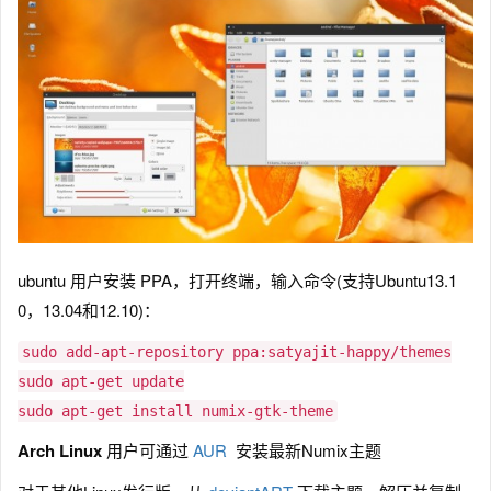
ubuntu 用户安装 PPA，打开终端，输入命令(支持Ubuntu13.1
0，13.04和12.10)：
sudo add-apt-repository ppa:satyajit-happy/themes
sudo apt-get update
sudo apt-get install numix-gtk-theme
Arch Linux
用户可通过
AUR
安装最新Numix主题