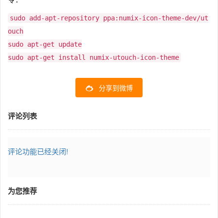
sudo add-apt-repository ppa:numix-icon-theme-dev/ut
ouch
sudo apt-get update
sudo apt-get install numix-utouch-icon-theme
分享到微博
评论列表
评论功能已经关闭!
为您推荐