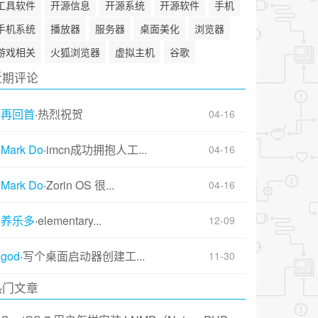
工具软件
开源信息
开源系统
开源软件
手机
手机系统
播放器
服务器
桌面美化
浏览器
游戏相关
火狐浏览器
虚拟主机
谷歌
近期评论
再回首
·
热烈祝贺
04-16
Mark Do
·
imcn成功拥抱人工...
04-16
Mark Do
·
Zorin OS 很...
04-16
养乐多
·
elementary...
12-09
god
·
写个桌面启动器创建工...
11-30
热门文章