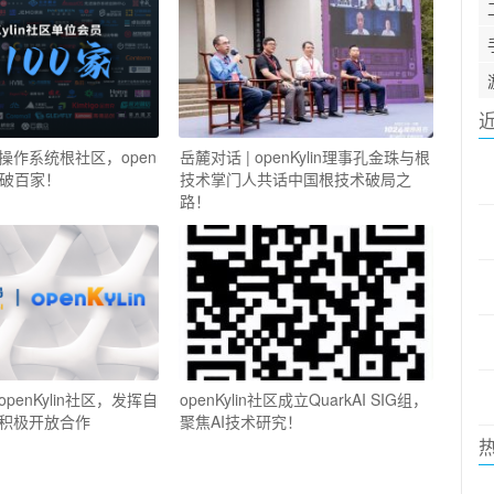
操作系统根社区，open
岳麓对话 | openKylin理事孔金珠与根
会员破百家！
技术掌门人共话中国根技术破局之
路！
penKylin社区，发挥自
openKylin社区成立QuarkAI SIG组，
积极开放合作
聚焦AI技术研究！