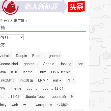
牛云主机推广链接
归档
标签
Android
Deepin
Fedora
gnome
Gnome-shell
gnome 3
Google
Hosting
Icon
Java
KDE
Kernel
linux
LinuxDeepin
LinuxMint
linux桌面
LNMP
nginx
PHP
PPA
Theme
ubuntu
ubuntu 12.04
ubuntu 14.04
Ubuntu Touch
ubuntu衍生版
Unity
web
wine
wordpress
优麒麟