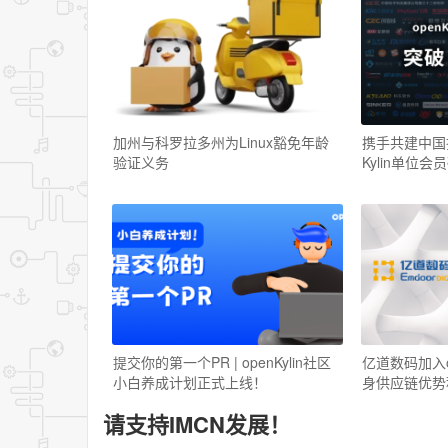
加州与科罗拉多州为Linux豁免年龄
携手共建中国
验证义务
Kylin单位
提交你的第一个PR | openKylin社区
亿道数码加入o
小白养成计划正式上线！
身供应链优势
请支持IMCN发展！