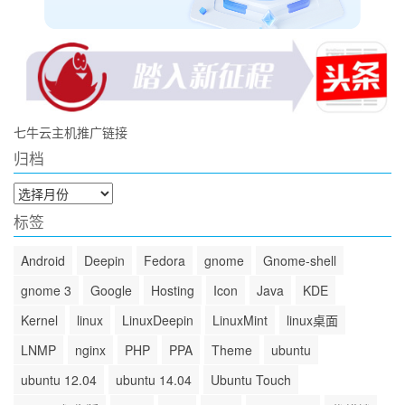
七牛云主机推广链接
归档
归
档
标签
Android
Deepin
Fedora
gnome
Gnome-shell
gnome 3
Google
Hosting
Icon
Java
KDE
Kernel
linux
LinuxDeepin
LinuxMint
linux桌面
LNMP
nginx
PHP
PPA
Theme
ubuntu
ubuntu 12.04
ubuntu 14.04
Ubuntu Touch