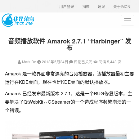
用户登录
捐赠
建议
关于IMCN
T
o
g
音频播放软件 Amarok 2.7.1 “Harbinger” 发
g
l
布
e
n
Mark Do
2013年5月24日
评论已关闭
阅读 5,443 次
a
v
Amarok 是一款界面非常漂亮的音频播放器，该播放器最初主要
i
运行在KDE桌面，现在也是KDE桌面的默认播放器。
g
a
Amarok 已经发布最新版本 2.7.1，这是一个BUG修复版本，主
t
要解决了QtWebKit↔GStreamer的一个造成程序频繁崩溃的一
i
o
个错误。
n