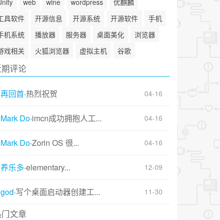
Unity
web
wine
wordpress
优麒麟
工具软件
开源信息
开源系统
开源软件
手机
手机系统
播放器
服务器
桌面美化
浏览器
游戏相关
火狐浏览器
虚拟主机
谷歌
近期评论
再回首
·
热烈祝贺
04-16
Mark Do
·
imcn成功拥抱人工...
04-16
Mark Do
·
Zorin OS 很...
04-16
养乐多
·
elementary...
12-09
god
·
写个桌面启动器创建工...
11-30
热门文章