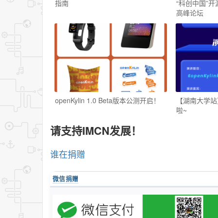
指南
“科创中国”
高峰论坛
openKylin 1.0 Beta版本公测开启！
【湖南大学站】
啦~
请支持IMCN发展！
谁在捐赠
微信捐赠