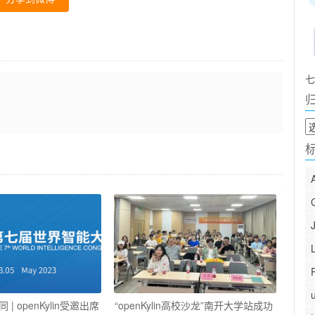
七
归
档
| openKylin受邀出席
“openKylin高校沙龙”南开大学站成功