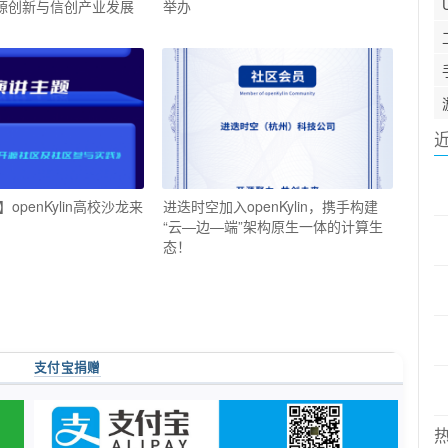
开源创新与信创产业发展
举办
openKylin高校沙龙来
进迭时空加入openKylin，携手构建
“云—边—端”架构原生一体的计算生
态！
支付宝捐赠