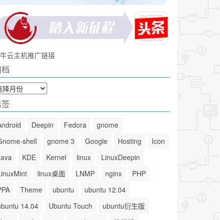
牛云主机推广链接
归档
标签
Android
Deepin
Fedora
gnome
Gnome-shell
gnome 3
Google
Hosting
Icon
Java
KDE
Kernel
linux
LinuxDeepin
LinuxMint
linux桌面
LNMP
nginx
PHP
PPA
Theme
ubuntu
ubuntu 12.04
ubuntu 14.04
Ubuntu Touch
ubuntu衍生版