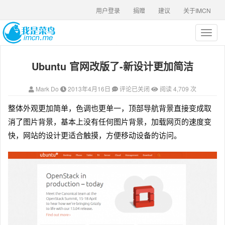
用户登录
捐赠
建议
关于IMCN
T
o
g
Ubuntu 官网改版了-新设计更加简洁
g
l
e
Mark Do
2013年4月16日
评论已关闭
阅读 4,709 次
n
a
整体外观更加简单，色调也更单一，顶部导航背景直接变成取
v
消了图片背景，基本上没有任何图片背景，加载网页的速度变
i
g
快，网站的设计更适合触摸，方便移动设备的访问。
a
t
i
o
n