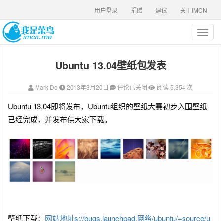
用户登录
捐赠
建议
关于IMCN
T
o
g
Ubuntu 13.04壁纸包发表
g
l
e
Mark Do
2013年3月20日
评论已关闭
阅读 5,354 次
n
a
Ubuntu 13.04即将发布，Ubuntu组织的壁纸大赛初步入围壁纸
v
已经完成，并发布供大家下载。
i
g
a
t
i
o
n
壁纸下载：
网站地址s://bugs.launchpad.网络/ubuntu/+source/u