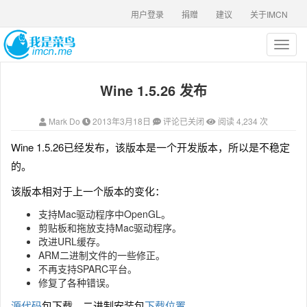
用户登录
捐赠
建议
关于IMCN
T
o
g
Wine 1.5.26 发布
g
l
e
Mark Do
2013年3月18日
评论已关闭
阅读 4,234 次
n
a
Wine 1.5.26已经发布，该版本是一个开发版本，所以是不稳定
v
的。
i
g
该版本相对于上一个版本的变化：
a
t
支持Mac驱动程序中OpenGL。
i
剪贴板和拖放支持Mac驱动程序。
o
改进URL缓存。
n
ARM二进制文件的一些修正。
不再支持SPARC平台。
修复了各种错误。
源代码
包下载
。
二进制安装包
下载位置
。