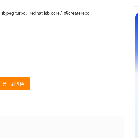
ibjpeg-turbo，redhat-lsb-core升级createrepo。
分享到微博