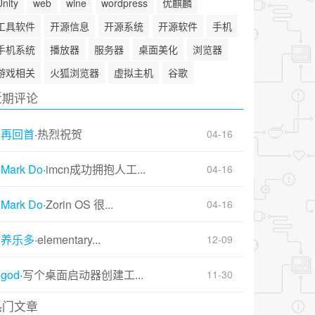
Unity
web
wine
wordpress
优麒麟
工具软件
开源信息
开源系统
开源软件
手机
手机系统
播放器
服务器
桌面美化
浏览器
游戏相关
火狐浏览器
虚拟主机
谷歌
近期评论
再回首
·
热烈祝贺
04-16
Mark Do
·
imcn成功拥抱人工...
04-16
Mark Do
·
Zorin OS 很...
04-16
养乐多
·
elementary...
12-09
god
·
写个桌面启动器创建工...
11-30
热门文章