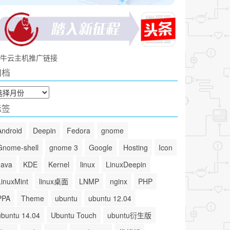
牛云主机推广链接
归档
标签
Android
Deepin
Fedora
gnome
Gnome-shell
gnome 3
Google
Hosting
Icon
Java
KDE
Kernel
linux
LinuxDeepin
LinuxMint
linux桌面
LNMP
nginx
PHP
PPA
Theme
ubuntu
ubuntu 12.04
ubuntu 14.04
Ubuntu Touch
ubuntu衍生版