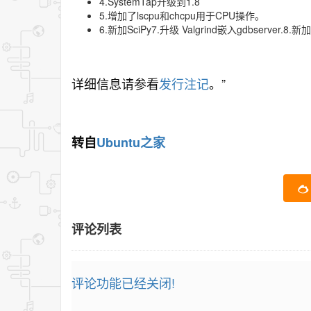
4.SystemTap升级到1.8
5.增加了lscpu和chcpu用于CPU操作。
6.新加SciPy7.升级 Valgrind嵌入gdbserver.8.新加 l
详细信息请参看
发行注记
。”
转自
Ubuntu之家
评论列表
评论功能已经关闭!