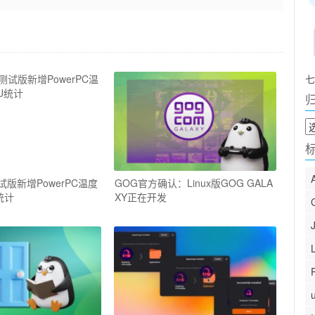
七
归
档
s测试版新增PowerPC温度
GOG官方确认：Linux版GOG GALA
统计
XY正在开发