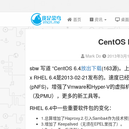
首页
资讯
桌
CentOS 
Mark Do
2013年3月
sbw 写道 “CentOS 6.4
放出下载
(163源)。上个
x RHEL 6.4是2013-02-21发布的。速度已
(pNFS)，增强了Vmware和Hyper-V
（及PMU），更多的新工具等。
RHEL 6.4中一些重要软件包的变化：
1.总算增加了Haproxy.2.引入Samba4作为技术
3.增加了 Keepalived（无须在EPEL里找了）。