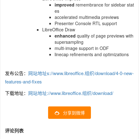
improved
remembrance for sidebar stat
es
accelerated multimedia previews
Presenter Console RTL support
LibreOffice Draw
enhanced
quality of page previews with
supersampling
multi-image support in ODF
linecap refinements and optimizations
发布公告：
网站地址s://www.libreoffice.组织/download/4-0-new-
features-and-fixes
下载地址：
网站地址://www.libreoffice.组织/download/
分享到微博
评论列表