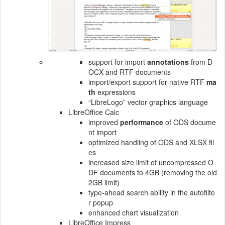
support for import
annotations
from D
OCX and RTF documents
import/export support for native RTF
ma
th
expressions
“LibreLogo” vector graphics language
LibreOffice Calc
improved
performance
of ODS docume
nt import
optimized handling of ODS and XLSX fil
es
increased size limit of uncompressed O
DF documents to 4GB (removing the old
2GB limit)
type-ahead search ability in the autofilte
r popup
enhanced chart visualization
LibreOffice Impress