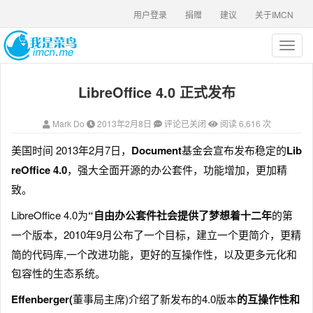
用户登录
捐赠
建议
关于IMCN
T
o
g
LibreOffice 4.0 正式发布
g
l
e
Mark Do
2013年2月8日
评论已关闭
阅读 6,616 次
n
a
美国时间 2013年2月7日，
Document
基金会宣布发布稳定的
Lib
v
reOffice 4.0
，强大全面开源的办公套件，功能增加，更加精
i
g
致。
a
LibreOffice 4.0为
“自由办公套件社会提供了梦想着十二年
的第
t
i
一个版本，
2010年9月公布了一个目标，建立一个更简介，更精
o
简的代码库,一个改进功能，更好的互操作性，以及更多元化和
n
包容性的生态系统。
Effenberger(
董事局主席)介绍了新发布的4.0版本
的互操作性和