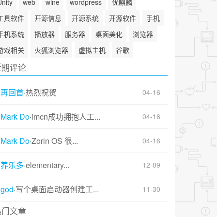
Unity
web
wine
wordpress
优麒麟
工具软件
开源信息
开源系统
开源软件
手机
手机系统
播放器
服务器
桌面美化
浏览器
游戏相关
火狐浏览器
虚拟主机
谷歌
近期评论
再回首
·
热烈祝贺
04-16
Mark Do
·
imcn成功拥抱人工...
04-16
Mark Do
·
Zorin OS 很...
04-16
养乐多
·
elementary...
12-09
god
·
写个桌面启动器创建工...
11-30
热门文章