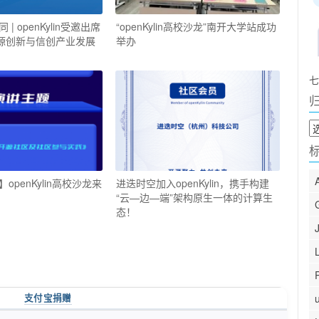
| openKylin受邀出席
“openKylin高校沙龙”南开大学站成功
开源创新与信创产业发展
举办
七
归
档
openKylin高校沙龙来
进迭时空加入openKylin，携手构建
“云—边—端”架构原生一体的计算生
态！
支付宝捐赠