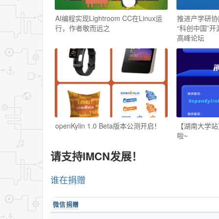
AI编程实现Lightroom CC在Linux运
推进产学研协同 
行，作者敬而远之
“科创中国”
高峰论坛
openKylin 1.0 Beta版本公测开启！
【湖南大学站】
啦~
请支持IMCN发展！
谁在捐赠
微信捐赠