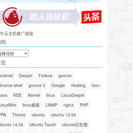
牛云主机推广链接
归档
标签
Android
Deepin
Fedora
gnome
Gnome-shell
gnome 3
Google
Hosting
Icon
Java
KDE
Kernel
linux
LinuxDeepin
LinuxMint
linux桌面
LNMP
nginx
PHP
PPA
Theme
ubuntu
ubuntu 12.04
ubuntu 14.04
Ubuntu Touch
ubuntu衍生版