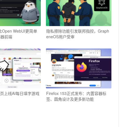
：比Open WebUI更简单
隐私擦除功能引发联邦指控，Graph
览器前端
eneOS用户受审
标签页上线AI每日填字游戏
Firefox 153正式发布：内置容器标
签、圆角设计及更多新功能