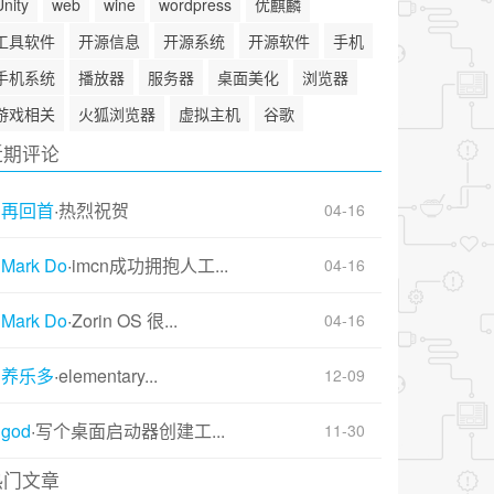
Unity
web
wine
wordpress
优麒麟
工具软件
开源信息
开源系统
开源软件
手机
手机系统
播放器
服务器
桌面美化
浏览器
游戏相关
火狐浏览器
虚拟主机
谷歌
近期评论
再回首
·
热烈祝贺
04-16
Mark Do
·
imcn成功拥抱人工...
04-16
Mark Do
·
Zorin OS 很...
04-16
养乐多
·
elementary...
12-09
god
·
写个桌面启动器创建工...
11-30
热门文章