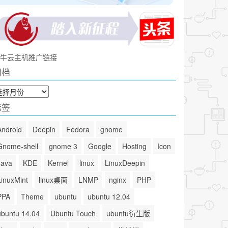
牛云主机推广链接
归档
标签
Android
Deepin
Fedora
gnome
Gnome-shell
gnome 3
Google
Hosting
Icon
Java
KDE
Kernel
linux
LinuxDeepin
LinuxMint
linux桌面
LNMP
nginx
PHP
PPA
Theme
ubuntu
ubuntu 12.04
ubuntu 14.04
Ubuntu Touch
ubuntu衍生版