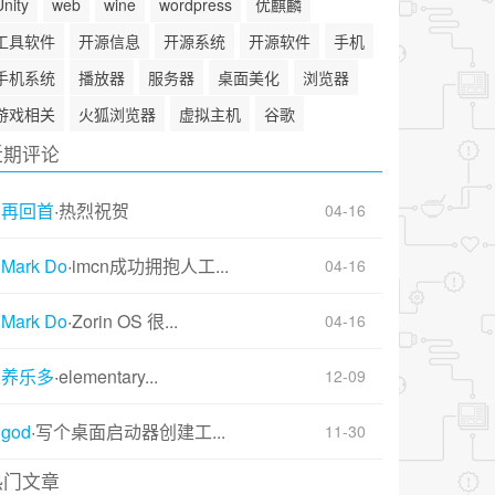
Unity
web
wine
wordpress
优麒麟
工具软件
开源信息
开源系统
开源软件
手机
手机系统
播放器
服务器
桌面美化
浏览器
游戏相关
火狐浏览器
虚拟主机
谷歌
近期评论
再回首
·
热烈祝贺
04-16
Mark Do
·
imcn成功拥抱人工...
04-16
Mark Do
·
Zorin OS 很...
04-16
养乐多
·
elementary...
12-09
god
·
写个桌面启动器创建工...
11-30
热门文章