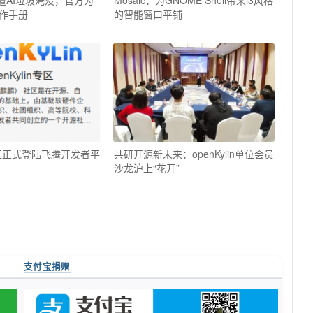
遭AI垃圾淹没，官方为
Mosaic：为GNOME Shell带来i3风格
作手册
的智能窗口平铺
in社区正式登陆飞腾开发者平
共研开源新未来：openKylin单位会员
沙龙沪上“花开”
支付宝捐赠