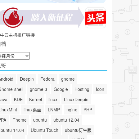
牛云主机推广链接
归档
标签
Android
Deepin
Fedora
gnome
Gnome-shell
gnome 3
Google
Hosting
Icon
Java
KDE
Kernel
linux
LinuxDeepin
LinuxMint
linux桌面
LNMP
nginx
PHP
PPA
Theme
ubuntu
ubuntu 12.04
ubuntu 14.04
Ubuntu Touch
ubuntu衍生版