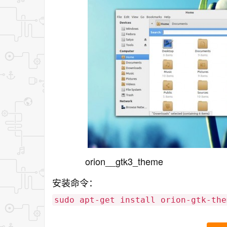
orion__gtk3_theme
安装命令：
sudo apt-get install orion-gtk-the