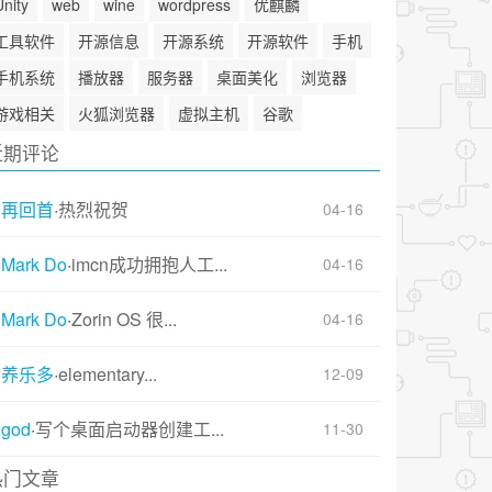
Unity
web
wine
wordpress
优麒麟
工具软件
开源信息
开源系统
开源软件
手机
手机系统
播放器
服务器
桌面美化
浏览器
游戏相关
火狐浏览器
虚拟主机
谷歌
近期评论
再回首
·
热烈祝贺
04-16
Mark Do
·
imcn成功拥抱人工...
04-16
Mark Do
·
Zorin OS 很...
04-16
养乐多
·
elementary...
12-09
god
·
写个桌面启动器创建工...
11-30
热门文章