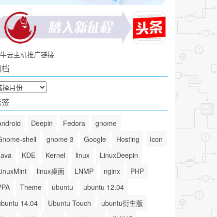
牛云主机推广链接
归档
标签
Android
Deepin
Fedora
gnome
Gnome-shell
gnome 3
Google
Hosting
Icon
Java
KDE
Kernel
linux
LinuxDeepin
LinuxMint
linux桌面
LNMP
nginx
PHP
PPA
Theme
ubuntu
ubuntu 12.04
ubuntu 14.04
Ubuntu Touch
ubuntu衍生版