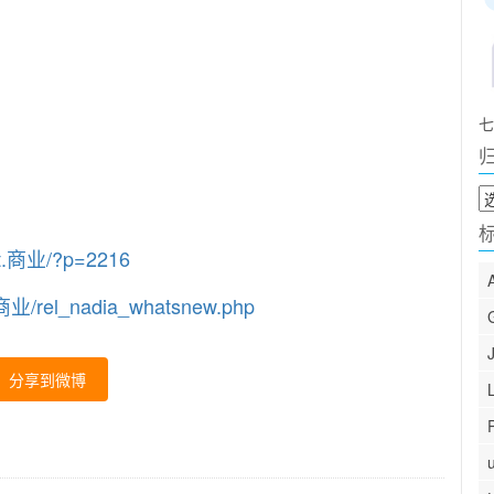
七
归
档
nt.商业/?p=2216
业/rel_nadia_whatsnew.php
分享到微博