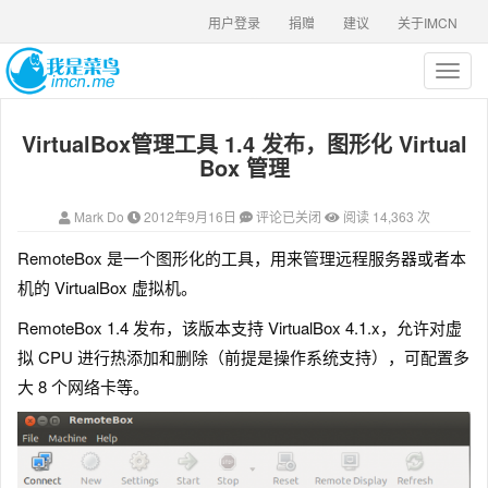
用户登录
捐赠
建议
关于IMCN
T
o
g
VirtualBox管理工具 1.4 发布，图形化 Virtual
g
l
Box 管理
e
n
Mark Do
2012年9月16日
评论已关闭
阅读 14,363 次
a
v
RemoteBox 是一个图形化的工具，用来管理远程服务器或者本
i
机的 VirtualBox 虚拟机。
g
a
RemoteBox 1.4 发布，该版本支持 VirtualBox 4.1.x，允许对虚
t
拟 CPU 进行热添加和删除（前提是操作系统支持），可配置多
i
o
大 8 个网络卡等。
n