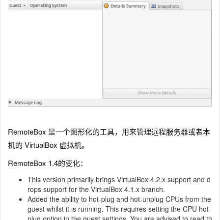
RemoteBox 是一个图形化的工具，用来管理远程服务器或者本
机的 VirtualBox 虚拟机。
RemoteBox 1.4的变化：
This version primarily brings VirtualBox 4.2.x support and d
rops support for the VirtualBox 4.1.x branch.
Added the ability to hot-plug and hot-unplug CPUs from the
guest whilst it is running. This requires setting the CPU hot
plug option in the guest settings. You are advised to read th