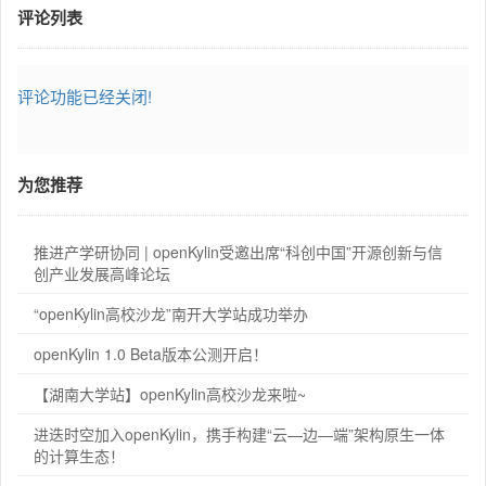
评论列表
评论功能已经关闭!
为您推荐
推进产学研协同 | openKylin受邀出席“科创中国”开源创新与信
创产业发展高峰论坛
“openKylin高校沙龙”南开大学站成功举办
openKylin 1.0 Beta版本公测开启！
【湖南大学站】openKylin高校沙龙来啦~
进迭时空加入openKylin，携手构建“云—边—端”架构原生一体
的计算生态！