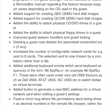
e RemoteBox manual regarding this feature because supp
ort varies depending on the OS used in the guest.
Added support for creating QED QEMU hard disk images
Added support for creating QCOW QEMU hard disk images
Added the ability to attach physical CD/DVD drives to a gue
st
Added the ability to attach physical floppy drives to a guest
Improved guest session handlers and guest locking
Deleting a guest now deletes the associated screenshot ico
n (if any)
Increased the number of configurable network cards for a g
uest to 8 cards. The selected card is now chosen by a com
bobox rather than a tab.
Added additional keyboard entries which send keyboard se
quences of the form ‘Alt-SysRq+x’, for example Alt-SysRq+
F1. These were often used under very old UNIX flavours su
ch as Dell UNIX, AT&T UNIX, ISC UNIX etc to switch betwe
en virtual terminals.
Added button to generate a new MAC address for a virtual
network card when editing a guest’s settings
Fixed a minor bug where file permissions were being show
n as decimal numbers in the remote file chooser, rather tha