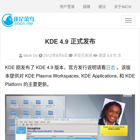
用户登录
捐赠
建议
关于IMCN
T
o
g
KDE 4.9 正式发布
g
l
e
Mark Do
2012年8月4日
评论已关闭
阅读 4,475 次
n
a
KDE 刚发布了 KDE 4.9 版本，官方发行说明请看
日志
。该版
v
本提供对 KDE Plasma Workspaces, KDE Applications, 和 KDE
i
g
Platform 的主要更新。
a
t
i
o
n