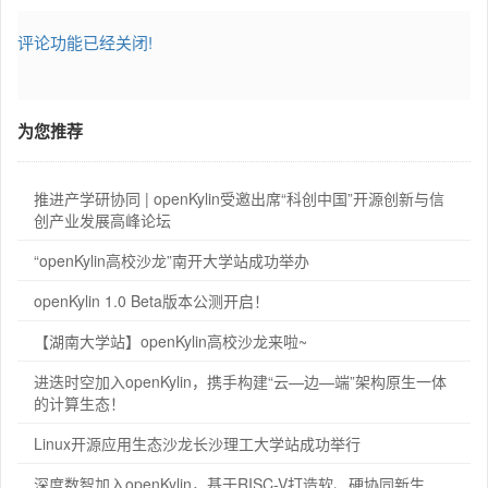
评论功能已经关闭!
为您推荐
推进产学研协同 | openKylin受邀出席“科创中国”开源创新与信
创产业发展高峰论坛
“openKylin高校沙龙”南开大学站成功举办
openKylin 1.0 Beta版本公测开启！
【湖南大学站】openKylin高校沙龙来啦~
进迭时空加入openKylin，携手构建“云—边—端”架构原生一体
的计算生态！
Linux开源应用生态沙龙长沙理工大学站成功举行
深度数智加入openKylin，基于RISC-V打造软、硬协同新生