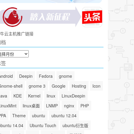
牛云主机推广链接
归档
标签
Android
Deepin
Fedora
gnome
Gnome-shell
gnome 3
Google
Hosting
Icon
Java
KDE
Kernel
linux
LinuxDeepin
LinuxMint
linux桌面
LNMP
nginx
PHP
PPA
Theme
ubuntu
ubuntu 12.04
ubuntu 14.04
Ubuntu Touch
ubuntu衍生版