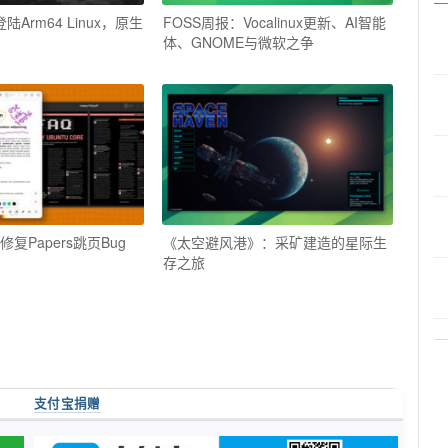
陆Arm64 Linux，原生
FOSS周报：Vocalinux更新、AI智能
体、GNOME与微软之争
04修复Papers跳页Bug
《太空避风港》：采矿建造的星际生
存之旅
支付宝捐赠