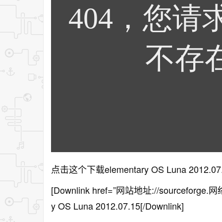
点击这个下载elementary OS Luna 2012.
[Downlink href=”网站地址://sourceforge.网络/pr
y OS Luna 2012.07.15[/Downlink]