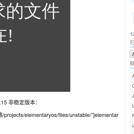
七
归
档
07.15 非稳定版本：
ojects/elementaryos/files/unstable/”]elementar