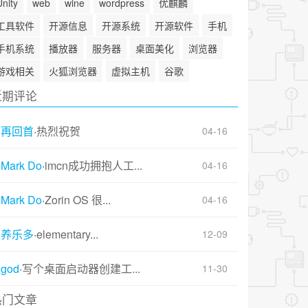
Unity
web
wine
wordpress
优麒麟
工具软件
开源信息
开源系统
开源软件
手机
手机系统
播放器
服务器
桌面美化
浏览器
游戏相关
火狐浏览器
虚拟主机
谷歌
近期评论
再回首
·
热烈祝贺
04-16
Mark Do
·
imcn成功拥抱人工...
04-16
Mark Do
·
Zorin OS 很...
04-16
养乐多
·
elementary...
12-09
god
·
写个桌面启动器创建工...
11-30
热门文章