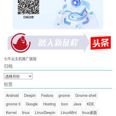
七牛云主机推广链接
归档
归
档
标签
Android
Deepin
Fedora
gnome
Gnome-shell
gnome 3
Google
Hosting
Icon
Java
KDE
Kernel
linux
LinuxDeepin
LinuxMint
linux桌面