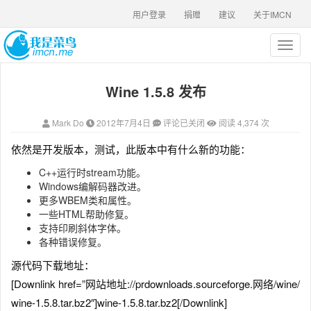
用户登录
捐赠
建议
关于IMCN
T
o
g
Wine 1.5.8 发布
g
l
e
Mark Do
2012年7月4日
评论已关闭
阅读 4,374 次
n
a
依然是开发版本，测试，此版本中有什么新的功能：
v
i
C++运行时stream功能。
g
Windows编解码器改进。
a
更多WBEM类和属性。
t
一些HTML帮助修复。
i
支持印刷斜体字体。
o
各种错误修复。
n
源代码下载地址：
[Downlink href=”网站地址://prdownloads.sourceforge.网络/wine/
wine-1.5.8.tar.bz2″]wine-1.5.8.tar.bz2[/Downlink]