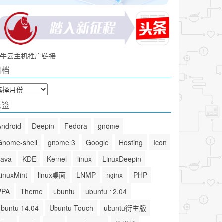
牛云主机推广链接
归档
标签
Android
Deepin
Fedora
gnome
Gnome-shell
gnome 3
Google
Hosting
Icon
Java
KDE
Kernel
linux
LinuxDeepin
LinuxMint
linux桌面
LNMP
nginx
PHP
PPA
Theme
ubuntu
ubuntu 12.04
ubuntu 14.04
Ubuntu Touch
ubuntu衍生版