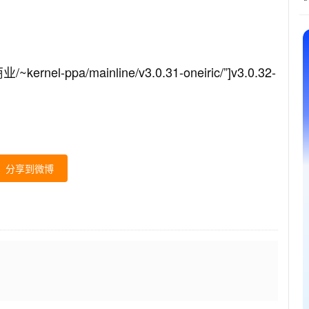
~kernel-ppa/mainline/v3.0.31-oneiric/”]v3.0.32-
分享到微博