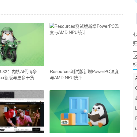
七
归
档
6.32：内核AI代码争
Resources测试版新增PowerPC温度
mbox新版与更多干货
与AMD NPU统计