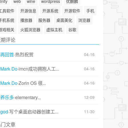
Unity
web
wine
wordpress
优麒麟
工具软件
开源信息
开源系统
开源软件
手机
手机系统
播放器
服务器
桌面美化
浏览器
游戏相关
火狐浏览器
虚拟主机
谷歌
近期评论
再回首
·
热烈祝贺
04-16
Mark Do
·
imcn成功拥抱人工...
04-16
Mark Do
·
Zorin OS 很...
04-16
养乐多
·
elementary...
12-09
god
·
写个桌面启动器创建工...
11-30
热门文章