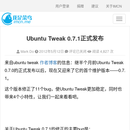
用户登录
捐赠
建议
关于IMCN
T
o
g
Ubuntu Tweak 0.7.1正式发布
g
l
e
Mark Do
2012年5月12日
评论已关闭
阅读 4,827 次
n
a
来自ubuntu tweak
作者博客
的信息：继半个月前Ubuntu Tweak
v
0.7.0的正式发布以后，现在又迎来了它的首个维护版本——0.7.
i
g
1。
a
这个版本修正了11个bug，使Ubuntu Tweak更加稳定，同时也
t
i
带来4个小特性，让我们一起来看看吧。
o
n
关于Ubuntu Tweak 0.7.1的修正的主要bug是：