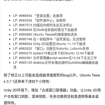
LP: #988554 「登录设置」会崩溃
LP: #993334 「软件源中心」会假死
LP: #987573 扫描旧内核时永远无法停止
LP: #988659 在Gedit没安装的情况下会崩溃
LP: #994980 Ubuntu Tweak的搜索图标丢失
LP: #995748 在一些程序中「自然滚动」无法使用
LP: #988564 Unity 2D设置在Ubuntu 11.10下崩溃
LP: #982632 「窗口」功能在Xubuntu, Lubuntu失效
LP: #990270 system76笔记本下的Ubuntu 12.04下崩溃
LP: #992581 文件管理器script-worker在12.04下无法工作
LP: #995135 desktop文件处理出错时Quicklists编辑器会崩
溃
除了修正以上可能会造成崩溃或假死的bug以外，Ubuntu Twea
k 0.7.1还带来下述四个小特性：
Unity 2D环境下，增加「合成窗口管理器」功能，让Unity 2D用
户也有窗口阴影、菜单阴影、任务切换预览和真透明等基本桌
面特效。