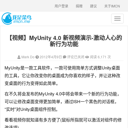
用户登录
捐赠
建议
关于IMCN
T
o
g
【视频】MyUnity 4.0 新视频演示-激动人心的
g
l
新行为功能
e
n
Mark Do
2012年4月9日
评论已关闭
阅读 6,171 次
a
v
MyUnity是一款工具软件，一款可使用简单方式调整Unity桌面
i
的工具，它让你改变你的桌面成为你喜欢的样子，并让这种改
g
a
变桌面的行为变得如此简单。
t
在不久将会发布的MyUnity 4.0中将会带来一个新的行为功能，
i
o
可以让修改桌面变得更加简单，通过ISH一个黑色的对话框，
n
“实时”对Unity桌面组件控制。
看看视频你就知道有多方便了(鼠标所指就可以激活对组件的修
改选项)。