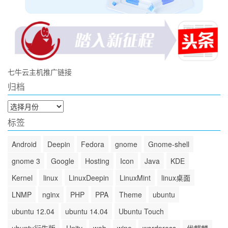
七牛云主机推广链接
归档
归
档
标签
Android
Deepin
Fedora
gnome
Gnome-shell
gnome 3
Google
Hosting
Icon
Java
KDE
Kernel
linux
LinuxDeepin
LinuxMint
linux桌面
LNMP
nginx
PHP
PPA
Theme
ubuntu
ubuntu 12.04
ubuntu 14.04
Ubuntu Touch
ubuntu衍生版
Unity
web
wine
wordpress
优麒麟