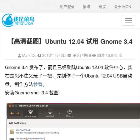
用户登录
捐赠
建议
关于IMCN
T
o
g
【高清截图】Ubuntu 12.04 试用 Gnome 3.4
g
l
e
Mark Do
2012年4月6日
评论已关闭
阅读 16,010 次
n
a
Gnome 3.4 发布了，而且已经登陆Ubuntu 12.04 软件中心，实
v
在是忍不住又玩了一把，先制作了一个Ubuntu 12.04 USB启动
i
g
盘，制作方法
参看
。
a
安装Gnome shell 3.4 截图:
t
i
o
n