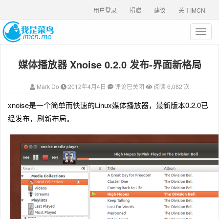
用户登录
捐赠
建议
关于IMCN
T
o
g
媒体播放器 Xnoise 0.2.0 发布-界面新格局
g
l
e
Mark Do
2012年4月4日
评论已关闭
阅读 6,082 次
n
a
xnoise是一个简单而快速的Linux媒体播放器，最新版本0.2.0已
v
经发布，刷新布局。
i
g
a
t
i
o
n