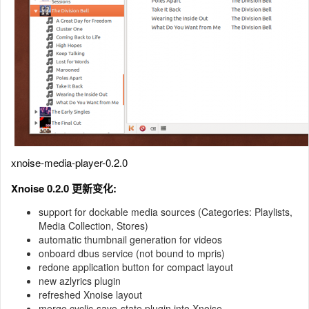
xnoise-media-player-0.2.0
Xnoise 0.2.0 更新变化:
support for dockable media sources (Categories: Playlists,
Media Collection, Stores)
automatic thumbnail generation for videos
onboard dbus service (not bound to mpris)
redone application button for compact layout
new azlyrics plugin
refreshed Xnoise layout
merge cyclic-save-state plugin into Xnoise