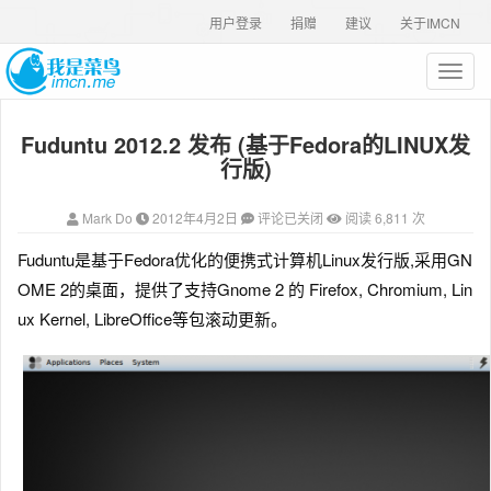
用户登录
捐赠
建议
关于IMCN
T
o
g
Fuduntu 2012.2 发布 (基于Fedora的LINUX发
g
l
行版)
e
n
Mark Do
2012年4月2日
评论已关闭
阅读 6,811 次
a
v
Fuduntu是基于Fedora优化的便携式计算机Linux发行版,采用GN
i
OME 2的桌面，提供了支持Gnome 2 的 Firefox, Chromium, Lin
g
a
ux Kernel, LibreOffice等包滚动更新。
t
i
o
n