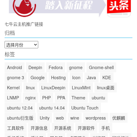
七牛云主机推广链接
归档
归
档
标签
Android
Deepin
Fedora
gnome
Gnome-shell
gnome 3
Google
Hosting
Icon
Java
KDE
Kernel
linux
LinuxDeepin
LinuxMint
linux桌面
LNMP
nginx
PHP
PPA
Theme
ubuntu
ubuntu 12.04
ubuntu 14.04
Ubuntu Touch
ubuntu衍生版
Unity
web
wine
wordpress
优麒麟
工具软件
开源信息
开源系统
开源软件
手机