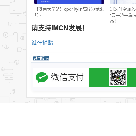
【湖南大学站】openKylin高校沙龙来
进迭时空加入op
啦~
“云—边—端
态！
请支持IMCN发展！
谁在捐赠
微信捐赠