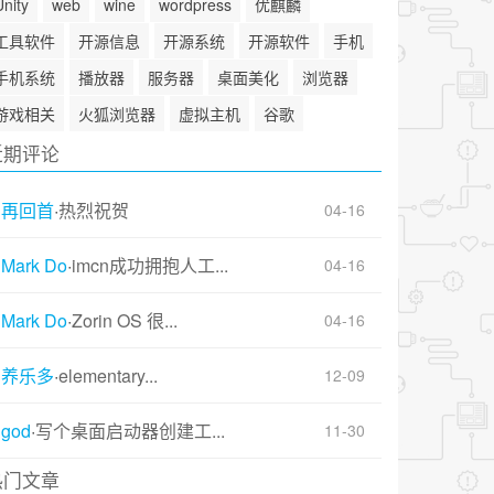
Unity
web
wine
wordpress
优麒麟
工具软件
开源信息
开源系统
开源软件
手机
手机系统
播放器
服务器
桌面美化
浏览器
游戏相关
火狐浏览器
虚拟主机
谷歌
近期评论
再回首
·
热烈祝贺
04-16
Mark Do
·
imcn成功拥抱人工...
04-16
Mark Do
·
Zorin OS 很...
04-16
养乐多
·
elementary...
12-09
god
·
写个桌面启动器创建工...
11-30
热门文章