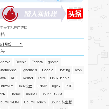
牛云主机推广链接
归档
标签
Android
Deepin
Fedora
gnome
Gnome-shell
gnome 3
Google
Hosting
Icon
Java
KDE
Kernel
linux
LinuxDeepin
LinuxMint
linux桌面
LNMP
nginx
PHP
PPA
Theme
ubuntu
ubuntu 12.04
ubuntu 14.04
Ubuntu Touch
ubuntu衍生版