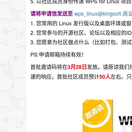
5. 以社区成员身份传递 WPS for Linux 
wps_linux@kingsoft.商
请将申请信发送至
1. 您常用的 Linux 发行版以及桌面环境或
2. 您常参与的开源社区、论坛以及相应的ID
3. 您愿意为社区做点什么（比如打包、测
PS:申请邮箱持续有效！
首批邀请码将在
发放。请原谅我们
3月28日
速的响应，首批社区成员预计
左右。只
50人