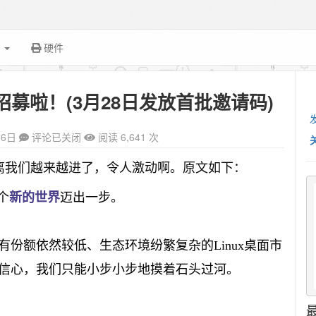
面
硬件
募啦！(3月28日发放首批邀请码)
26日
评论已关闭
阅读 6,641 次
是离我们越来越进了，令人激动啊。
原文如下：
个
新的世界
迈出一步。
份额依然较低、生态环境纷繁复杂的Linux桌面市
信心，我们只能小步小步地摸着石头过河。