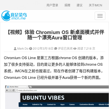
用户登录
捐赠
建议
关于IMCN
T
o
g
【视频】体验 Chromium OS 新桌面模式并伴
g
l
随一个漂亮Aura窗口管理
e
n
Mark Do
2012年3月18日
评论已关闭
阅读 7,218 次
a
v
Chromium OS Lime 是第三方根据chrome OS 创建的版本，添
i
加了很多支持驱动，目的是让更多的人能够体验到chrome OS
g
a
系统，IMCN在之前也报道过，现在作者创建了每日构建版本
，
t
Chromium OS Lime 已经升级并基于Aura获得一个新的界面。
i
o
n