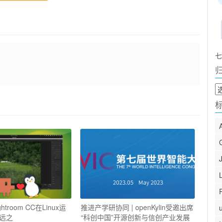
七
归
档
htroom CC在Linux运
推进产学研协同 | openKylin受邀出席
远之
“科创中国”开源创新与信创产业发展