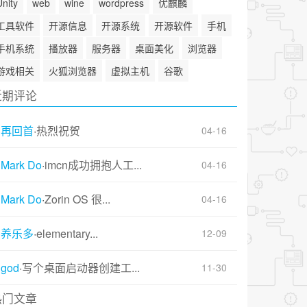
Unity
web
wine
wordpress
优麒麟
工具软件
开源信息
开源系统
开源软件
手机
手机系统
播放器
服务器
桌面美化
浏览器
游戏相关
火狐浏览器
虚拟主机
谷歌
近期评论
再回首
·
热烈祝贺
04-16
Mark Do
·
imcn成功拥抱人工...
04-16
Mark Do
·
Zorin OS 很...
04-16
养乐多
·
elementary...
12-09
god
·
写个桌面启动器创建工...
11-30
热门文章