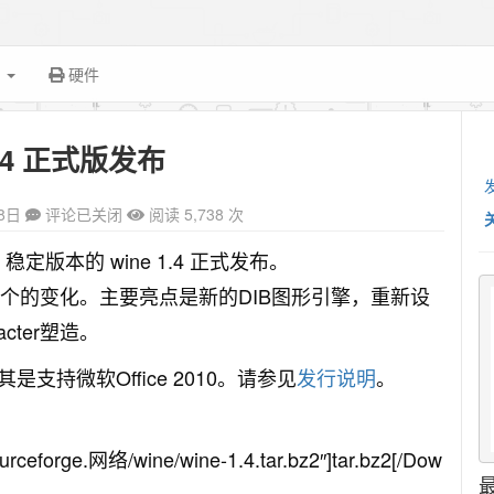
面
硬件
1.4 正式版发布
8日
评论已关闭
阅读 5,738 次
定版本的 wine 1.4 正式发布。
00个的变化。主要亮点是新的DIB图形引擎，重新设
ter塑造。
持微软Office 2010。请参见
发行说明
。
ceforge.网络/wine/wine-1.4.tar.bz2″]tar.bz2[/Dow