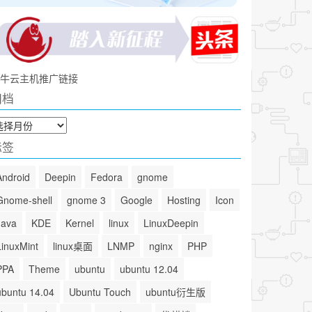
牛云主机推广链接
归档
标签
Android
Deepin
Fedora
gnome
Gnome-shell
gnome 3
Google
Hosting
Icon
Java
KDE
Kernel
linux
LinuxDeepin
LinuxMint
linux桌面
LNMP
nginx
PHP
PPA
Theme
ubuntu
ubuntu 12.04
ubuntu 14.04
Ubuntu Touch
ubuntu衍生版