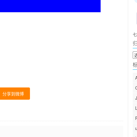
七
归
档
分享到微博