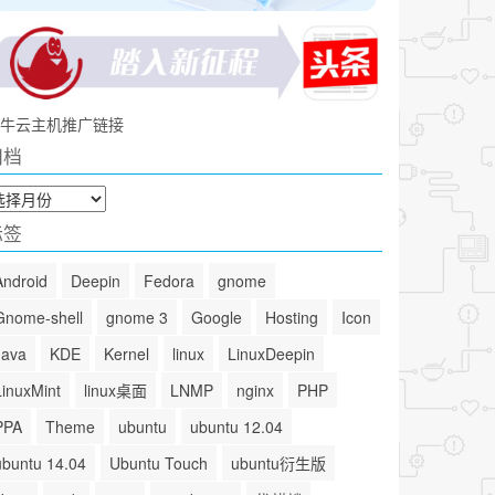
牛云主机推广链接
归档
标签
Android
Deepin
Fedora
gnome
Gnome-shell
gnome 3
Google
Hosting
Icon
Java
KDE
Kernel
linux
LinuxDeepin
LinuxMint
linux桌面
LNMP
nginx
PHP
PPA
Theme
ubuntu
ubuntu 12.04
ubuntu 14.04
Ubuntu Touch
ubuntu衍生版