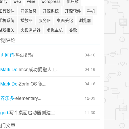
Unity
web
wine
wordpress
优麒麟
工具软件
开源信息
开源系统
开源软件
手机
手机系统
播放器
服务器
桌面美化
浏览器
游戏相关
火狐浏览器
虚拟主机
谷歌
近期评论
再回首
·
热烈祝贺
04-16
Mark Do
·
imcn成功拥抱人工...
04-16
Mark Do
·
Zorin OS 很...
04-16
养乐多
·
elementary...
12-09
god
·
写个桌面启动器创建工...
11-30
热门文章