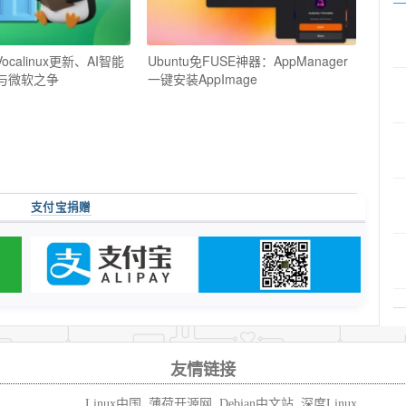
ocalinux更新、AI智能
Ubuntu免FUSE神器：AppManager
E与微软之争
一键安装AppImage
支付宝捐赠
友情链接
Linux中国
薄荷开源网
Debian中文站
深度Linux