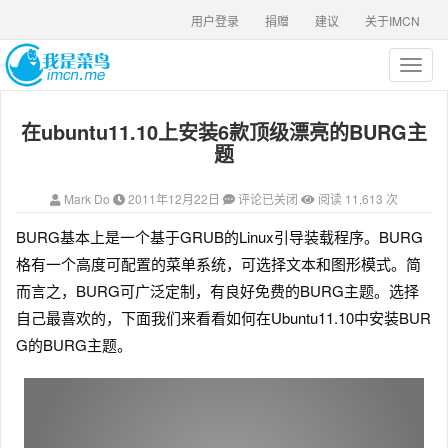
用户登录
捐赠
建议
关于IMCN
T
o
g
在ubuntu11.10上安装6款顶级漂亮的BURG主
g
l
题
e
n
Mark Do
2011年12月22日
评论已关闭
阅读 11,613 次
a
v
BURG基本上是一个基于GRUB的Linux引导装载程序
。BURG
i
格有一个高度可配置的菜单系统，可选择文本和图形模式。简
g
a
而言之，BURG可广泛定制，有良好免费的BURG主题。选择
t
自己最喜欢的，下面我们来看看如何在Ubuntu11.10中安装BUR
i
G的BURG主题。
o
n