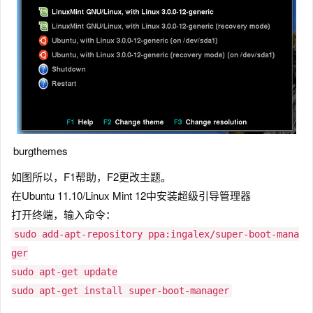
burgthemes
如图所以，F1帮助，F2更改主题。
在Ubuntu 11.10/Linux Mint 12中安装超级引导管理器
打开终端，输入命令：
sudo add-apt-repository ppa:ingalex/super-boot-mana
ger
sudo apt-get update
sudo apt-get install super-boot-manager