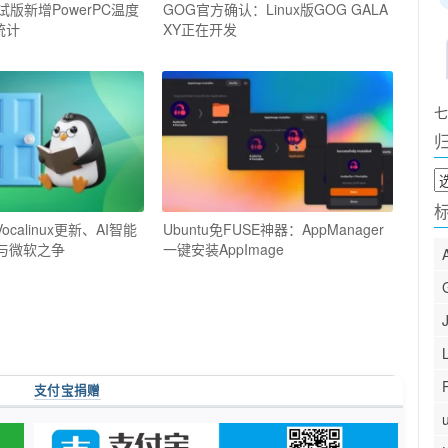
s测试版新增PowerPC温度
GOG官方确认：Linux版GOG GALA
统计
XY正在开发
七
归
档
ocalinux更新、AI智能
Ubuntu免FUSE神器：AppManager
E与微软之争
一键安装AppImage
支付宝捐赠