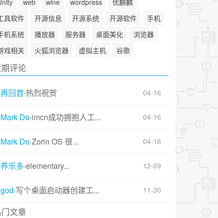
Unity
web
wine
wordpress
优麒麟
工具软件
开源信息
开源系统
开源软件
手机
手机系统
播放器
服务器
桌面美化
浏览器
游戏相关
火狐浏览器
虚拟主机
谷歌
近期评论
再回首
·
热烈祝贺
04-16
Mark Do
·
imcn成功拥抱人工...
04-16
Mark Do
·
Zorin OS 很...
04-16
养乐多
·
elementary...
12-09
god
·
写个桌面启动器创建工...
11-30
热门文章