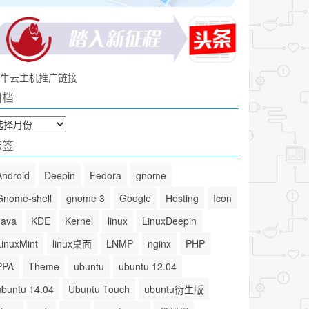
牛云主机推广链接
归档
标签
Android
Deepin
Fedora
gnome
Gnome-shell
gnome 3
Google
Hosting
Icon
Java
KDE
Kernel
linux
LinuxDeepin
LinuxMint
linux桌面
LNMP
nginx
PHP
PPA
Theme
ubuntu
ubuntu 12.04
ubuntu 14.04
Ubuntu Touch
ubuntu衍生版