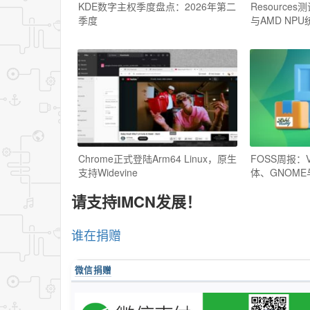
KDE数字主权季度盘点：2026年第二
Resource
季度
与AMD NPU
Chrome正式登陆Arm64 Linux，原生
FOSS周报：V
支持Widevine
体、GNOM
请支持IMCN发展！
谁在捐赠
微信捐赠