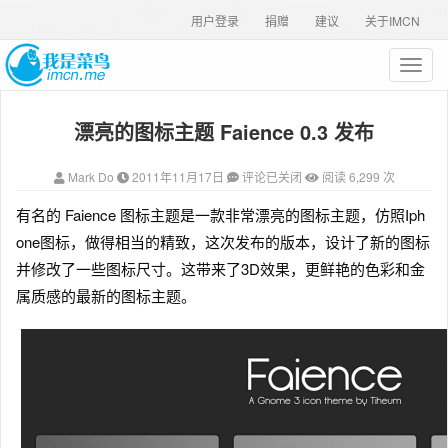
用户登录
捐赠
建议
关于IMCN
T
o
g
漂亮的图标主题 Faience 0.3 发布
g
l
e
Mark Do
2011年11月17日
评论已关闭
阅读 6,299 次
n
a
有名的 Faience 图标主题是一款非常漂亮的图标主题
，仿照Iph
v
one图标，做得相当的精致，这次发布的版本，设计了新的图标
i
g
并修改了一些图标尺寸。这带来了3D效果，更鲜艳的色彩和金
a
属质感的最新的图标主题。
t
i
o
n