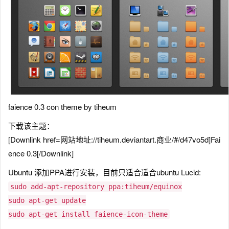
faience 0.3 con theme by tiheum
下载该主题：
[Downlink href=网站地址://tiheum.deviantart.商业/#/d47vo5d]Fai
ence 0.3[/Downlink]
Ubuntu 添加PPA进行安装，目前只适合适合ubuntu Lucid:
sudo add-apt-repository ppa:tiheum/equinox
sudo apt-get update
sudo apt-get install faience-icon-theme