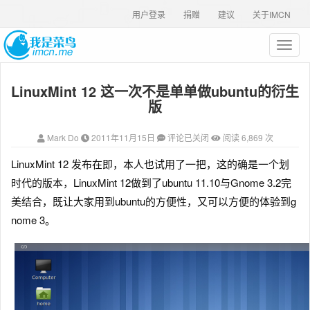
用户登录
捐赠
建议
关于IMCN
T
o
g
LinuxMint 12 这一次不是单单做ubuntu的衍生
g
l
版
e
n
Mark Do
2011年11月15日
评论已关闭
阅读 6,869 次
a
v
LinuxMint 12 发布在即，本人也试用了一把
，这的确是一个划
i
时代的版本，LinuxMint 12做到了ubuntu 11.10与Gnome 3.2完
g
a
美结合，既让大家用到ubuntu的方便性，又可以方便的体验到g
t
nome 3。
i
o
n