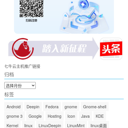
七牛云主机推广链接
归档
归
档
标签
Android
Deepin
Fedora
gnome
Gnome-shell
gnome 3
Google
Hosting
Icon
Java
KDE
Kernel
linux
LinuxDeepin
LinuxMint
linux桌面