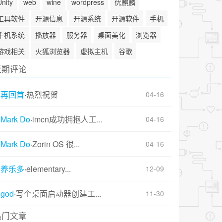
Unity
web
wine
wordpress
优麒麟
工具软件
开源信息
开源系统
开源软件
手机
手机系统
播放器
服务器
桌面美化
浏览器
游戏相关
火狐浏览器
虚拟主机
谷歌
近期评论
再回首
·
热烈祝贺
04-16
Mark Do
·
imcn成功拥抱人工...
04-16
Mark Do
·
Zorin OS 很...
04-16
养乐多
·
elementary...
12-09
god
·
写个桌面启动器创建工...
11-30
热门文章