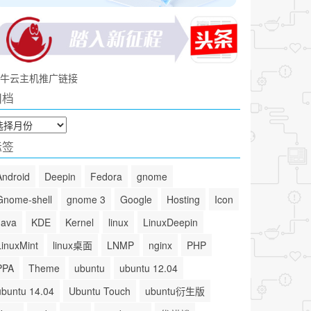
牛云主机推广链接
归档
标签
Android
Deepin
Fedora
gnome
Gnome-shell
gnome 3
Google
Hosting
Icon
Java
KDE
Kernel
linux
LinuxDeepin
LinuxMint
linux桌面
LNMP
nginx
PHP
PPA
Theme
ubuntu
ubuntu 12.04
ubuntu 14.04
Ubuntu Touch
ubuntu衍生版