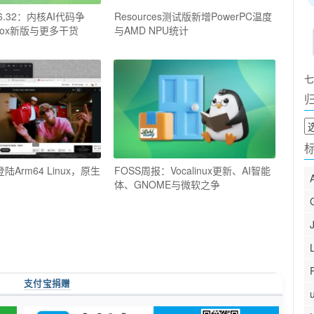
6.32：内核AI代码争
Resources测试版新增PowerPC温度
mbox新版与更多干货
与AMD NPU统计
七
归
档
陆Arm64 Linux，原生
FOSS周报：Vocalinux更新、AI智能
体、GNOME与微软之争
支付宝捐赠