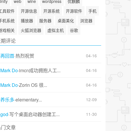
Unity
web
wine
wordpress
优麒麟
工具软件
开源信息
开源系统
开源软件
手机
手机系统
播放器
服务器
桌面美化
浏览器
游戏相关
火狐浏览器
虚拟主机
谷歌
近期评论
再回首
·
热烈祝贺
04-16
Mark Do
·
imcn成功拥抱人工...
04-16
Mark Do
·
Zorin OS 很...
04-16
养乐多
·
elementary...
12-09
god
·
写个桌面启动器创建工...
11-30
热门文章