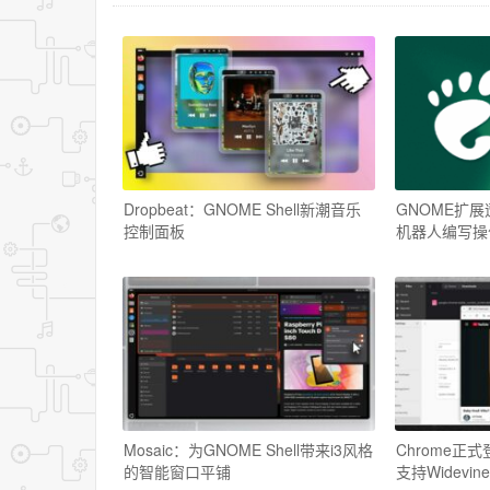
Dropbeat：GNOME Shell新潮音乐
GNOME扩展
控制面板
机器人编写操
Mosaic：为GNOME Shell带来i3风格
Chrome正式登
的智能窗口平铺
支持Widevine