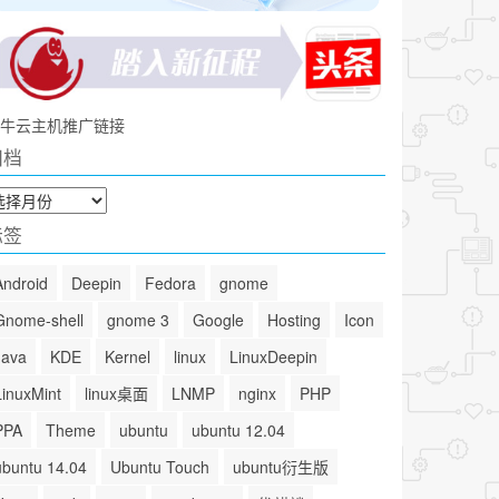
牛云主机推广链接
归档
标签
Android
Deepin
Fedora
gnome
Gnome-shell
gnome 3
Google
Hosting
Icon
Java
KDE
Kernel
linux
LinuxDeepin
LinuxMint
linux桌面
LNMP
nginx
PHP
PPA
Theme
ubuntu
ubuntu 12.04
ubuntu 14.04
Ubuntu Touch
ubuntu衍生版