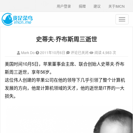
用户登录
捐赠
建议
关于IMCN
T
o
g
史蒂夫·乔布斯周三逝世
g
l
e
Mark Do
2011年10月6日
评论已关闭
阅读 4,983 次
n
a
美国时间10月5日，苹果董事会主席、联合创始人史蒂夫·乔布
v
斯周三逝世，享年56岁。
i
g
这位伟人创建的苹果公司在他的领导下几乎引领了整个计算机
a
发展的方向，他是计算机领域的天才，他的逝世是IT界的一大
t
损失。
i
o
n