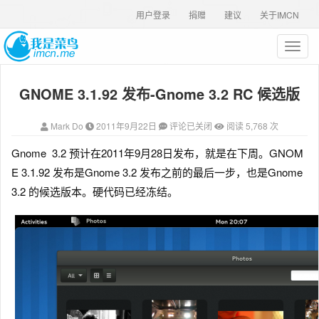
用户登录
捐赠
建议
关于IMCN
T
o
g
GNOME 3.1.92 发布-Gnome 3.2 RC 候选版
g
l
e
Mark Do
2011年9月22日
评论已关闭
阅读 5,768 次
n
a
Gnome 3.2 预计在2011年9月28日发布，就是在下周。
GNOM
v
E 3.1.92 发布是Gnome 3.2 发布之前的最后一步，也是Gnome
i
g
3.2 的候选版本。硬代码已经冻结。
a
t
i
o
n