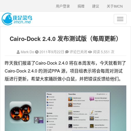
用户登录
捐赠
建议
关于IMCN
T
o
g
Cairo-Dock 2.4.0 发布测试版（每周更新）
g
l
e
Mark Do
2011年9月22日
评论已关闭
阅读 5,551 次
n
a
昨天我们报道了Cairo-Dock 2.4.0 将在本周发布，
今天就看到了
v
Cairo-Dock 2.4.0 的测试PPA 源，项目组表示将会每周对测试
i
g
版进行更新，希望大家踊跃做小白鼠，并把错误反馈给他们。
a
t
i
o
n