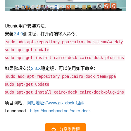
Ubuntu用户安装方法.
安装
2.4.0
测试版，打开终端输入命令：
sudo add-apt-repository ppa:cairo-dock-team/weekly
sudo apt-get update
sudo apt-get install cairo-dock cairo-dock-plug-ins
如果你想安装
2.3.X
稳定版，可以使用如下命令：
sudo add-apt-repository ppa:cairo-dock-team/ppa
sudo apt-get update
sudo apt-get install cairo-dock cairo-dock-plug-ins
项目网站：
网站地址://
www.glx-
dock.组织
Launchpad：
https:/
/launchpad.
net/cairo-
dock
分享到微博