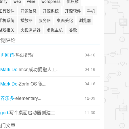
Unity
web
wine
wordpress
优麒麟
工具软件
开源信息
开源系统
开源软件
手机
手机系统
播放器
服务器
桌面美化
浏览器
游戏相关
火狐浏览器
虚拟主机
谷歌
近期评论
再回首
·
热烈祝贺
04-16
Mark Do
·
imcn成功拥抱人工...
04-16
Mark Do
·
Zorin OS 很...
04-16
养乐多
·
elementary...
12-09
god
·
写个桌面启动器创建工...
11-30
热门文章