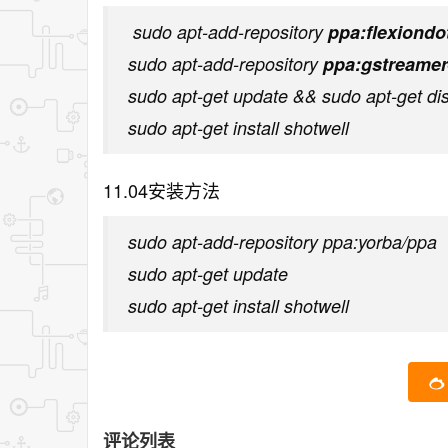
sudo apt-add-repository
ppa:flexiondo
sudo apt-add-repository
ppa:gstreamer
sudo apt-get update && sudo apt-get di
sudo apt-get install shotwell
11.04安装方法
sudo apt-add-repository ppa:yorba/ppa
sudo apt-get update
sudo apt-get install shotwell
评论列表