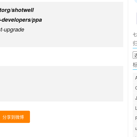
torg/shotwell
-developers/ppa
st-upgrade
七
归
档
分享到微博