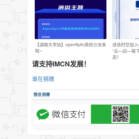
【湖南大学站】openKylin高校沙龙来
进迭时空加入op
啦~
“云—边—端
态！
请支持IMCN发展！
谁在捐赠
微信捐赠