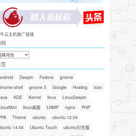
牛云主机推广链接
归档
标签
Android
Deepin
Fedora
gnome
Gnome-shell
gnome 3
Google
Hosting
Icon
Java
KDE
Kernel
linux
LinuxDeepin
LinuxMint
linux桌面
LNMP
nginx
PHP
PPA
Theme
ubuntu
ubuntu 12.04
ubuntu 14.04
Ubuntu Touch
ubuntu衍生版