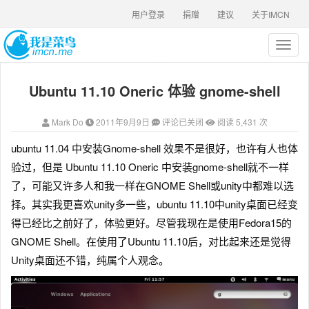
用户登录
捐赠
建议
关于IMCN
T
o
g
Ubuntu 11.10 Oneric 体验 gnome-shell
g
l
e
Mark Do
2011年9月9日
评论已关闭
阅读 5,431 次
n
a
ubuntu 11.04 中安装Gnome-shell 效果不是很好
，也许有人也体
v
验过，但是 Ubuntu 11.10 Oneric 中安装gnome-shell就不一样
i
g
了，可能又许多人和我一样在GNOME Shell或unity中都难以选
a
择。其实我更喜欢unity多一些，ubuntu 11.10中unity桌面已经变
t
得已经比之前好了，体验更好。尽管我现在是使用Fedora15的
i
o
GNOME Shell。在使用了Ubuntu 11.10后，对比起来还是觉得
n
Unity桌面还不错，纯属个人观念。