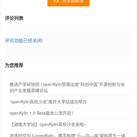
分享到微博
评论列表
评论功能已经关闭!
为您推荐
推进产学研协同 | openKylin受邀出席“科创中国”开源创新与信
创产业发展高峰论坛
“openKylin高校沙龙”南开大学站成功举办
openKylin 1.0 Beta版本公测开启！
【湖南大学站】openKylin高校沙龙来啦~
进迭时空加入openKylin，携手构建“云—边—端”架构原生一体