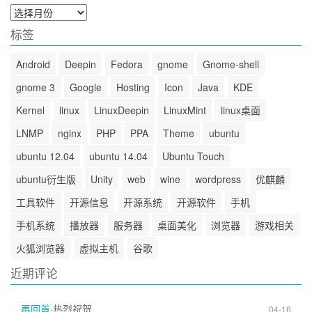
归
档
标签
Android
Deepin
Fedora
gnome
Gnome-shell
gnome 3
Google
Hosting
Icon
Java
KDE
Kernel
linux
LinuxDeepin
LinuxMint
linux桌面
LNMP
nginx
PHP
PPA
Theme
ubuntu
ubuntu 12.04
ubuntu 14.04
Ubuntu Touch
ubuntu衍生版
Unity
web
wine
wordpress
优麒麟
工具软件
开源信息
开源系统
开源软件
手机
手机系统
播放器
服务器
桌面美化
浏览器
游戏相关
火狐浏览器
虚拟主机
谷歌
近期评论
再回首
·
热烈祝贺
04-16