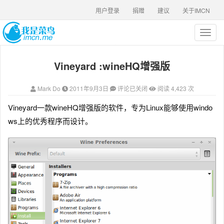
用户登录
捐赠
建议
关于IMCN
T
o
g
Vineyard :wineHQ增强版
g
l
e
Mark Do
2011年9月3日
评论已关闭
阅读 4,423 次
n
a
Vineyard一款wineHQ增强版的软件，专为Linux能够使用windo
v
ws上的优秀程序而设计。
i
g
a
t
i
o
n