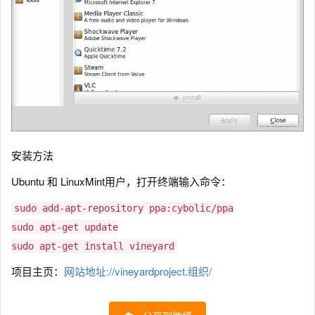
安装方法
Ubuntu 和 LinuxMint用户，打开终端输入命令：
sudo add-apt-repository ppa:cybolic/ppa
sudo apt-get update
sudo apt-get install vineyard
项目主页：
网站地址://vineyardproject.组织/