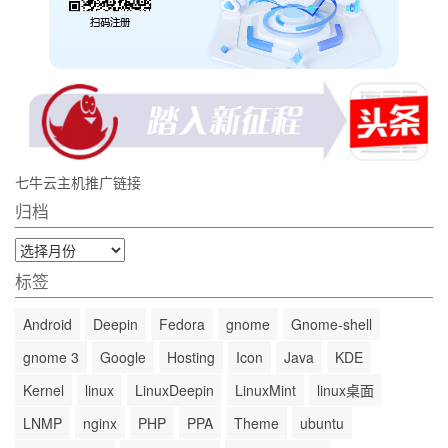
七牛云主机推广链接
归档
归
档
标签
Android
Deepin
Fedora
gnome
Gnome-shell
gnome 3
Google
Hosting
Icon
Java
KDE
Kernel
linux
LinuxDeepin
LinuxMint
linux桌面
LNMP
nginx
PHP
PPA
Theme
ubuntu