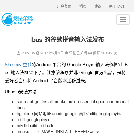
用户登录
捐赠
建议
关于IMCN
T
o
g
ibus 的谷歌拼音输入法发布
g
l
e
Mark Do
2011年9月3日
评论已关闭
阅读 16,042 次
n
a
Shellexy 童鞋
将Android 平台的 Google Pinyin 输入法移植到 IB
v
us 输入法框架下了
。注意该程序并非 Google 官方出品，是将
i
g
爱好者自行将 Android 平台版本迁移过来。
a
Ubuntu安装方法
t
i
sudo apt-get install cmake build-essential opencc mercurial
o
ibus
n
hg clone 网站地址://code.google.商业/p/libgooglepinyin/
cd libgooglepinyin
mkdir build; cd build
cmake .. -DCMAKE_INSTALL_PREFIX=/usr