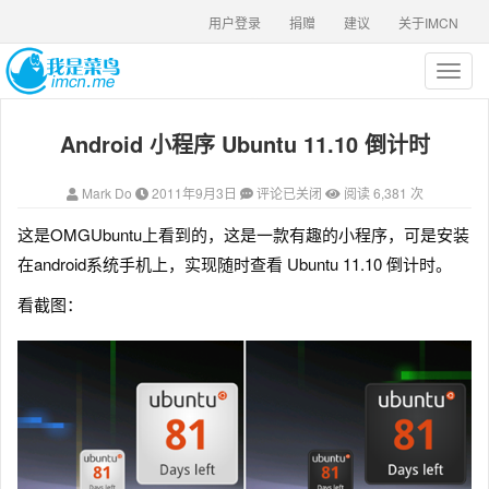
用户登录
捐赠
建议
关于IMCN
T
o
g
Android 小程序 Ubuntu 11.10 倒计时
g
l
e
Mark Do
2011年9月3日
评论已关闭
阅读 6,381 次
n
a
这是OMGUbuntu上看到的，这是一款有趣的小程序，
可是安装
v
在android系统手机上，实现随时查看 Ubuntu 11.10 倒计时。
i
g
看截图：
a
t
i
o
n