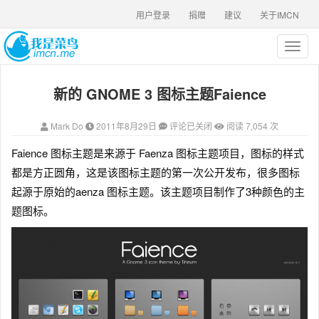
用户登录
捐赠
建议
关于IMCN
T
o
g
新的 GNOME 3 图标主题Faience
g
l
e
Mark Do
2011年8月29日
评论已关闭
阅读 7,054 次
n
a
Faience 图标主题是来源于 Faenza 图标主题项目
，图标的样式
v
都是方正圆角，这是该图标主题的第一次公开发布，很多图标
i
g
起源于原始的aenza 图标主题。该主题项目制作了3种颜色的主
a
题图标。
t
i
o
n