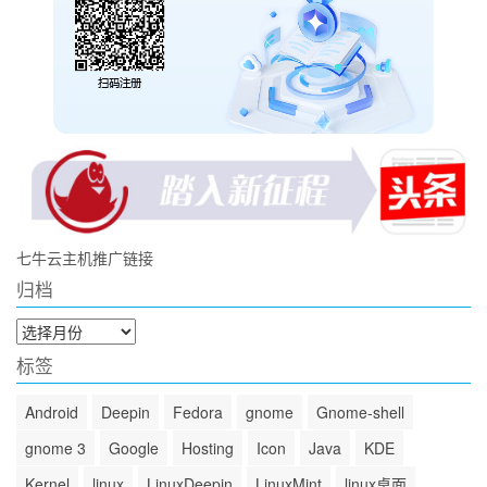
七牛云主机推广链接
归档
归
档
标签
Android
Deepin
Fedora
gnome
Gnome-shell
gnome 3
Google
Hosting
Icon
Java
KDE
Kernel
linux
LinuxDeepin
LinuxMint
linux桌面