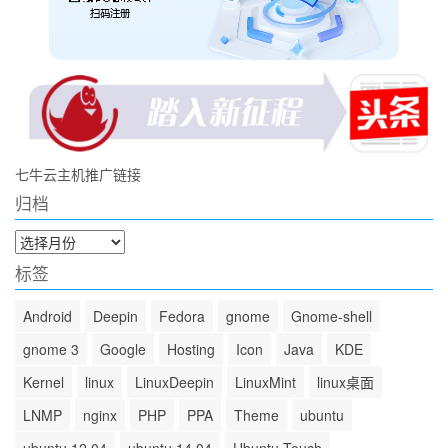
七牛云主机推广链接
归档
归
档
标签
Android
Deepin
Fedora
gnome
Gnome-shell
gnome 3
Google
Hosting
Icon
Java
KDE
Kernel
linux
LinuxDeepin
LinuxMint
linux桌面
LNMP
nginx
PHP
PPA
Theme
ubuntu
ubuntu 12.04
ubuntu 14.04
Ubuntu Touch