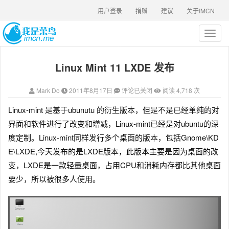
用户登录
捐赠
建议
关于IMCN
T
o
g
Linux Mint 11 LXDE 发布
g
l
e
Mark Do
2011年8月17日
评论已关闭
阅读 4,718 次
n
a
Linux-mint 是基于ubunutu 的衍生版本，但是不是已经单纯的对
v
界面和软件进行了改变和增减，Linux-mint已经是对ubuntu的深
i
g
度定制。
Linux-mint同样发行多个桌面的版本，包括Gnome\KD
a
E\LXDE,今天发布的是LXDE版本，此版本主要是因为桌面的改
t
变，LXDE是一款轻量桌面，占用CPU和消耗内存都比其他桌面
i
o
要少，所以被很多人使用。
n