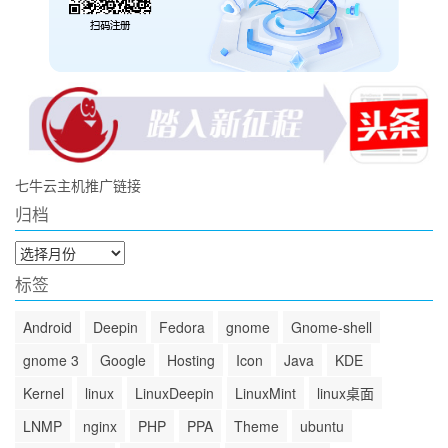
七牛云主机推广链接
归档
归
档
标签
Android
Deepin
Fedora
gnome
Gnome-shell
gnome 3
Google
Hosting
Icon
Java
KDE
Kernel
linux
LinuxDeepin
LinuxMint
linux桌面
LNMP
nginx
PHP
PPA
Theme
ubuntu