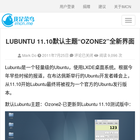
用户登录
捐赠
建议
关于IMCN
T
o
g
LUBUNTU 11.10默认主题“OZONE2”全新界面
g
l
e
Mark Do
2011年7月25日
评论已关闭
阅读 9,096 次
n
a
Lubuntu是一个轻量级的Ubuntu，使用LXDE桌面系统。
根据今
v
年早些时候的报道，在布达佩斯举行的Ubuntu开发者峰会上，
i
g
从11.10开始Lubuntu最终将被视为一个官方的Ubuntu发行版
a
本。
t
i
默认Lubuntu主题：Ozone2-已更新到Lubuntu 11.10测试版中：
o
n