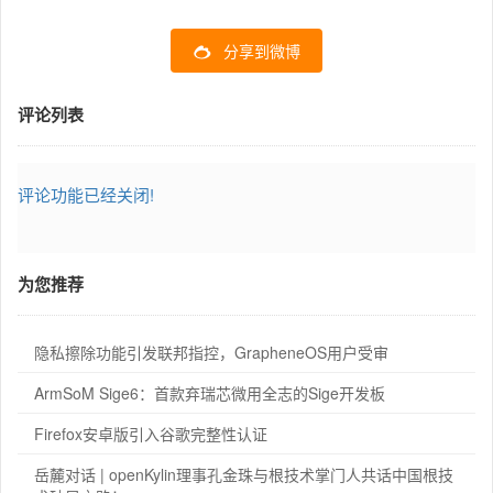
分享到微博
评论列表
评论功能已经关闭!
为您推荐
隐私擦除功能引发联邦指控，GrapheneOS用户受审
ArmSoM Sige6：首款弃瑞芯微用全志的Sige开发板
Firefox安卓版引入谷歌完整性认证
岳麓对话 | openKylin理事孔金珠与根技术掌门人共话中国根技