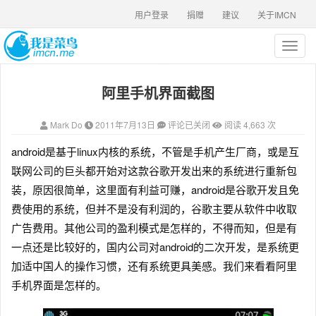
用户登录
捐赠
建议
关于IMCN
T
o
g
阿里手机界面截图
g
l
e
Mark Do
2011年7月13日
评论已关闭
阅读 4,663 次
n
a
android是基于linux内核的系统，不管是手机产生厂商，或是互
v
联网公司的巨头都开始对这款谷歌开发出来的系统进行重新包
i
g
装
，原因很简单，这里面有利益可赚，android是谷歌开发且免
a
费使用的系统，但并不是没有利润的，谷歌主要从软件中收取
t
广告费用。其他公司的盈利模式是怎样的，不得而知，但是有
i
o
一点还是比较好的，国内公司对android的二次开发，是系统更
n
加适中国人的操作习惯，还有系统更具美感。我们来看看阿里
手机界面是怎样的。