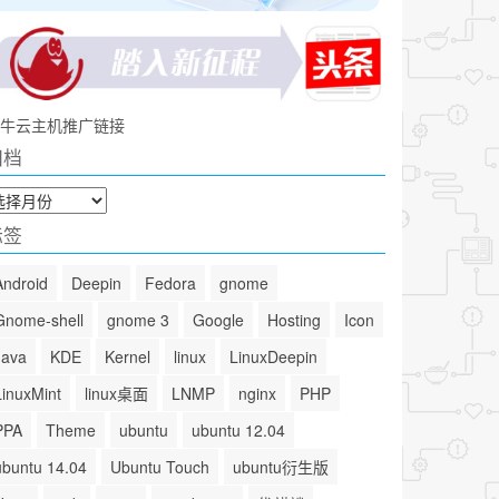
牛云主机推广链接
归档
标签
Android
Deepin
Fedora
gnome
Gnome-shell
gnome 3
Google
Hosting
Icon
Java
KDE
Kernel
linux
LinuxDeepin
LinuxMint
linux桌面
LNMP
nginx
PHP
PPA
Theme
ubuntu
ubuntu 12.04
ubuntu 14.04
Ubuntu Touch
ubuntu衍生版