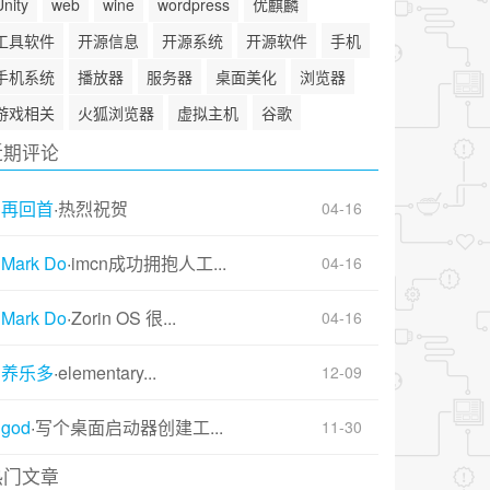
Unity
web
wine
wordpress
优麒麟
工具软件
开源信息
开源系统
开源软件
手机
手机系统
播放器
服务器
桌面美化
浏览器
游戏相关
火狐浏览器
虚拟主机
谷歌
近期评论
再回首
·
热烈祝贺
04-16
Mark Do
·
imcn成功拥抱人工...
04-16
Mark Do
·
Zorin OS 很...
04-16
养乐多
·
elementary...
12-09
god
·
写个桌面启动器创建工...
11-30
热门文章