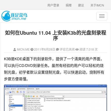
用户登录
捐赠
建议
关于IMCN
T
o
g
如何在Ubuntu 11.04 上安装K3b的光盘刻录程
g
l
序
e
n
IMCN.ME
2011年6月28日
评论已关闭
阅读 7,018 次
a
v
K3B是KDE桌面下的刻录软件，提供了一个清爽的用户界面，
i
可以执行CD/DVD刻录任务。虽然有经验的用户可以轻松的烧
g
a
制光盘，初学者默认设置烧制光盘，可以快速启动，烧制所有
t
步骤方便易懂。
i
o
n